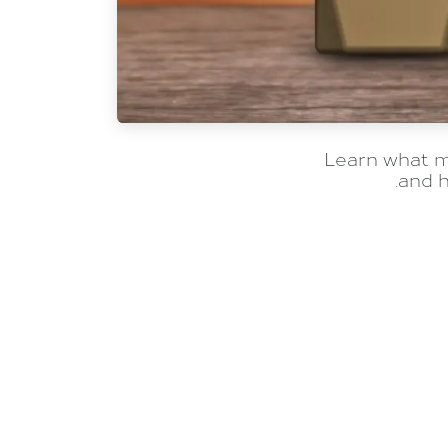
Learn what m
and h