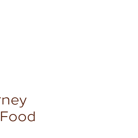
rney
 Food